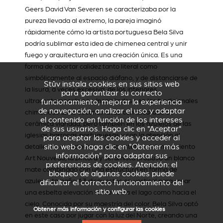
Geers David Van Severen
se caracterizaba por la
pureza llevada al extremo, la pareja imaginó
rápidamente cómo la artista portuguesa Bela Silva
podría sublimar esta idea de chimenea central y unir
fuego y arquitectura en una creación única. Es una
forma de aportar calidez tanto literal como
simbólicamente al espacio diáfano, y de distanciarse de
Stûv instala cookies en sus sitios web
la lisura, a veces excesiva, de los interiores
para garantizar su correcto
ultracontemporáneos. Inspirándose en las tradicionales
funcionamiento, mejorar la experiencia
de navegación, analizar el uso y adaptar
chimeneas altas escandinavas con alicatado de
el contenido en función de los intereses
cerámica vidriada, pero también en los azulejos de las
de sus usuarios. Haga clic en "Aceptar"
iglesias barrocas portuguesas y con la atención al
para aceptar las cookies y acceder al
sitio web o haga clic en "Obtener más
detalle tan característica de la estética del movimiento
información" para adaptar sus
Art Nouveau, la pintora y ceramista propuso un blanco
preferencias de cookies. Atención: el
mate combinado con una estructura en forma de
bloqueo de algunas cookies puede
azulejos tamaño A3 dispuestos en vertical para crear
dificultar el correcto funcionamiento del
sitio web.
una esbelta elevación tanto hacia el lago como hacia el
cielo. Conocida por su maestría del color, Bela Silva optó
Obtener más información y configurar las cookies
en este caso por jugar con la luz del Norte, creando una