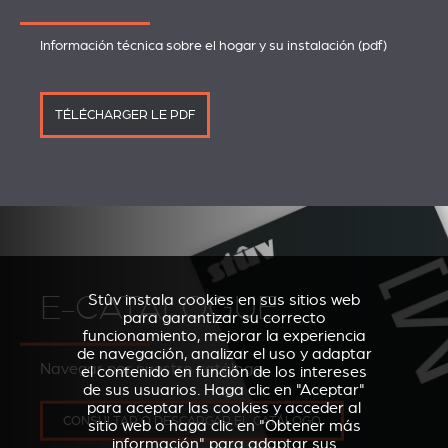
Información técnica sobre el hogar y su instalación (pdf)
TÉLÉCHARGER LE PDF
E-CATALOGUE
Stûv instala cookies en sus sitios web
para garantizar su correcto
funcionamiento, mejorar la experiencia
de navegación, analizar el uso y adaptar
Navegar por nuestro catálogo
el contenido en función de los intereses
de sus usuarios. Haga clic en "Aceptar"
para aceptar las cookies y acceder al
CONSULTAR O DESCARGAR EL CATÁLOGO
sitio web o haga clic en "Obtener más
información" para adaptar sus