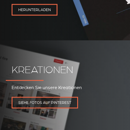
HERUNTERLADEN
KREATIONEN
REVESTIMIENTOS Y
STÛV 21 CLADDINGS
ACCESORIOS STÛV 21
AND ACCESSORIES
Entdecken Sie unsere Kreationen
SIEHE FOTOS AUF PINTEREST