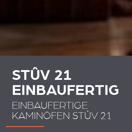
PLAATSKLARE
VERKLEIDUNGEN UND
SCHOUWEN EN
ZUBERHÖRTEIL
ACCESSOIRES VOOR
STÛV 21
STÛV 21
EINBAUFERTIG
EINBAUFERTIGE
KAMINÖFEN STÛV 21