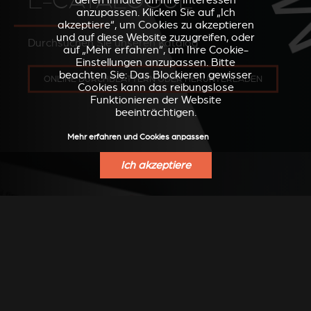
E-CATALOGUE
deren Inhalte an Ihre Interessen
anzupassen. Klicken Sie auf „Ich
akzeptiere“, um Cookies zu akzeptieren
und auf diese Website zuzugreifen, oder
Durchsuchen Sie unseren Katalog
auf „Mehr erfahren“, um Ihre Cookie-
Einstellungen anzupassen. Bitte
beachten Sie: Das Blockieren gewisser
ONLINE DURCHBLÄTTERN ODER HERUNTERLADEN
Cookies kann das reibungslose
Funktionieren der Website
beeinträchtigen.
Mehr erfahren und Cookies anpassen
Ich akzeptiere
UMSETZUNGEN
Umsetzungen von unseren Händlern
entdecken
SIEHE FHOTOS AUF PINTEREST