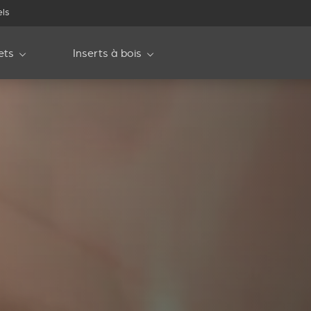
els
ets
Inserts à bois