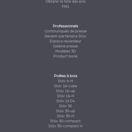
Obtenir la liste des prix
FAQ
Professionnels
Communiqués de presse
Devenir partenaire Stûv
Espace revendeur
Galerie presse
Modèles 3D
Product book
Poêles à bois
Stûv 6-H
Stûv 16-cube
Stûv 16-up
Stûv 16-H
Stûv 16 D4
Stûv 30
Stûv 30-up
Stûv 30-H
Stûv 30-compact
Stûv 30-compact H