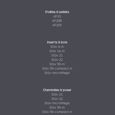
Poêles à pellets
sP10
sP20B
sP20S
Inserts à bois
Stûv 6-in
Stûv 16-in
Stûv 21
Stûv 22
Stûv 30-in
Stûv 30-compact in
Stûv microMega
Cheminées à poser
Stûv 21
Stûv 22
Stûv microMega
Stûv 30-in
Stûv 30-compact in