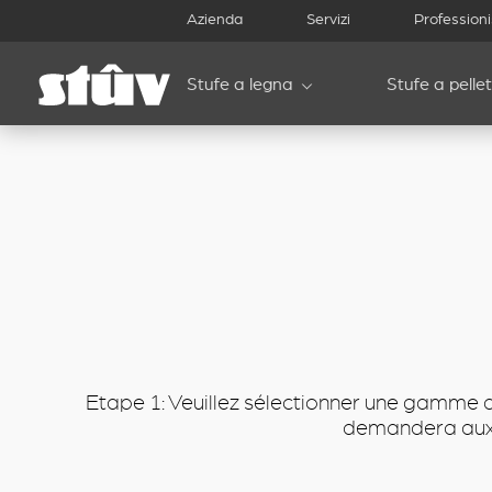
inbound
Azienda
Servizi
Professioni
Stufe a legna
Stufe a pellet
Etape 1: Veuillez sélectionner une gamme d
demandera aux r