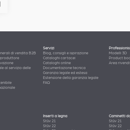
Servizi
Professionis
nerali di vendita B2B
Blog, consigli e ispirazione
Modelli 3D
 produttore
Cataloghi cartacei
Product bo
ovazione
Cataloghi online
Area rivendi
le al servizio delle
Documentazione tecnica
Garanzia legale ed estesa
Estensione della garanzia legale
enibile
FAQ
nazionale
Inserti a legna
Caminetti d
Stûv 21
Stûv 21
Stûv 22
Stûv 22