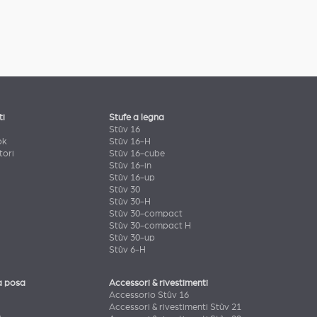
ti
Stufe a legna
Stûv 16
ok
Stûv 16-H
tori
Stûv 16-cube
Stûv 16-in
Stûv 16-up
Stûv 30
Stûv 30-H
Stûv 30-compact
Stûv 30-compact H
Stûv 30-up
Stûv 6-H
a posa
Accessori & rivestimenti
Accessorio Stûv 16
Accessori & rivestimenti Stûv 21