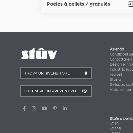
Poêles à pellets / granulés
Azienda
Condizioni ge
Contattare il
Design e inn
Industria loca
TROVA UN RIVENDITORE
regioni
Storia
Sviluppo sost
Visione inter
OTTENERE UN PREVENTIVO
Stufe a pellet
sP10
sP20B