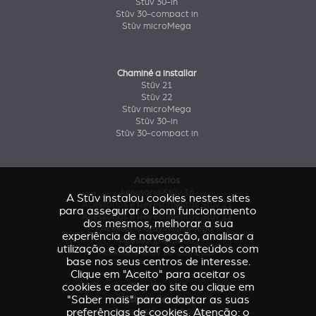
Stûv 30-in
Stûv 30-compact in
Stûv microMega
Chaminé a installar
Stûv 21
Stûv 22
Stûv microMega
Stûv 30-in
Stûv 30-compact in
Acessórios
Acessório Stûv 16
A Stûv instalou cookies nestes sites
Acessórios e Revestimentos Stûv 21
para assegurar o bom funcionamento
Acessórios e Revestimentos Stûv 22
dos mesmos, melhorar a sua
Acessório Stûv microMega
experiência de navegação, analisar a
Acessório Stûv 30
utilização e adaptar os conteúdos com
Acessório Stûv 30-compact
base nos seus centros de interesse.
Clique em "Aceito" para aceitar os
cookies e aceder ao site ou clique em
"Saber mais" para adaptar as suas
Estudo de caso
preferências de cookies. Atenção: o
Caresse d'Avenir
(Stûv 22)