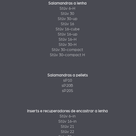
Salamandras a lenha
Stûv 6-H
Stûv 30
Stûv 30-up
Stûv 16
Stûv 16-cube
Stûv 16-up
Stûv 16-H
Stûv 30-H
Stûv 30-compact
Stûv 30-compact H
Salamandras a pellets
sP10
sP20B
sP20S
Inserts e recuperadores de encastrar a lenha
Stûv 6-in
Stûv 16-in
Stûv 21
Stûv 22