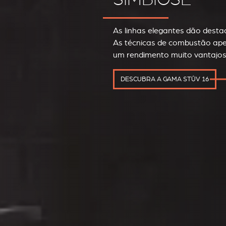
As linhas elegantes dão dest
As técnicas de combustão ap
um rendimento muito vantajos
DESCUBRA A GAMA STÛV 16