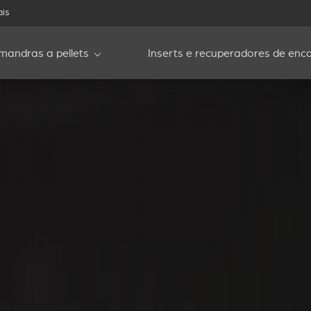
ais
mandras a pellets
Inserts e recuperadores de enca