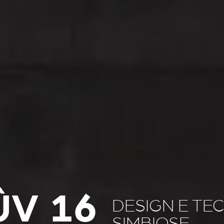
ÛV 16
DESIGN E TE
SIMBIOSE