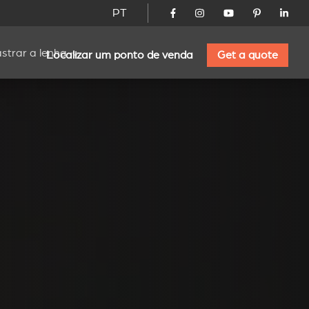
PT
strar a lenha
Localizar um ponto de venda
Get a quote