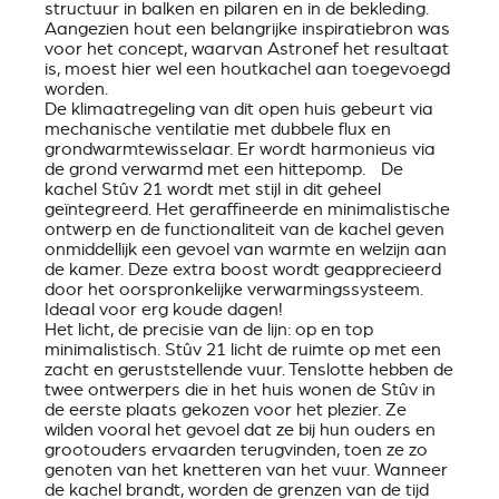
structuur in balken en pilaren en in de bekleding.
Aangezien hout een belangrijke inspiratiebron was
voor het concept, waarvan Astronef het resultaat
is, moest hier wel een houtkachel aan toegevoegd
worden.
De klimaatregeling van dit open huis gebeurt via
mechanische ventilatie met dubbele flux en
grondwarmtewisselaar. Er wordt harmonieus via
de grond verwarmd met een hittepomp. De
kachel Stûv 21 wordt met stijl in dit geheel
geïntegreerd. Het geraffineerde en minimalistische
ontwerp en de functionaliteit van de kachel geven
onmiddellijk een gevoel van warmte en welzijn aan
de kamer. Deze extra boost wordt geapprecieerd
door het oorspronkelijke verwarmingssysteem.
Ideaal voor erg koude dagen!
Het licht, de precisie van de lijn: op en top
minimalistisch. Stûv 21 licht de ruimte op met een
zacht en geruststellende vuur. Tenslotte hebben de
twee ontwerpers die in het huis wonen de Stûv in
de eerste plaats gekozen voor het plezier. Ze
wilden vooral het gevoel dat ze bij hun ouders en
grootouders ervaarden terugvinden, toen ze zo
genoten van het knetteren van het vuur. Wanneer
de kachel brandt, worden de grenzen van de tijd