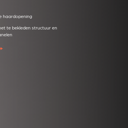
 de haardopening
t te bekleden structuur en
anelen