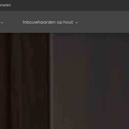
onelen
Inbouwhaarden op hout