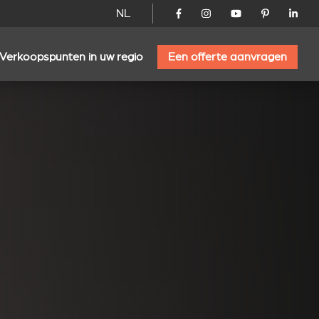
NL
Verkoopspunten in uw regio
Een offerte aanvragen