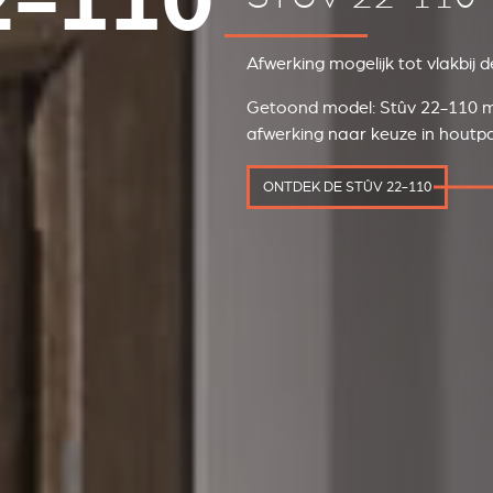
2-110
Afwerking mogelijk tot vlakbij
Getoond model: Stûv 22-110 me
afwerking naar keuze in houtp
ONTDEK DE STÛV 22-110