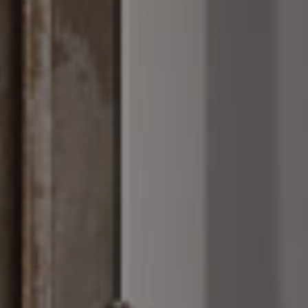
VERKLEIDUNGEN UND ZUBEHÖRTEILE FÛR STÜV
22