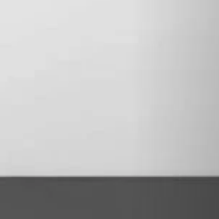
STÛV 21-125 DF