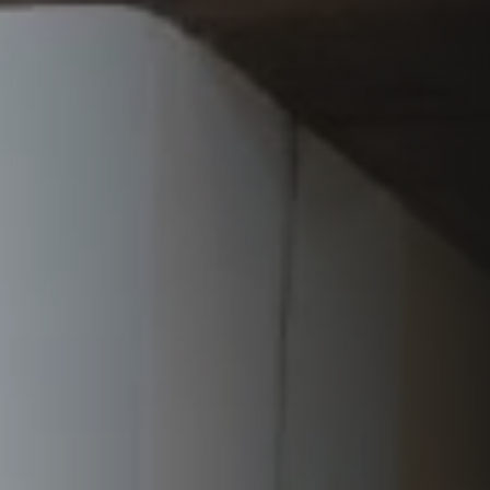
VERKLEIDUNGEN UND ZUBERHÖRTEIL FÜR STÛV
21