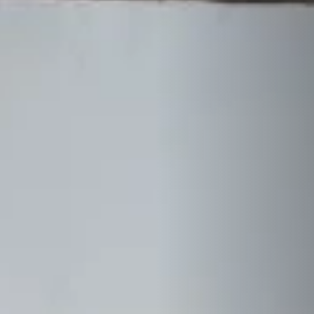
STÛV 21 CLADDINGS AND ACCESSORIES