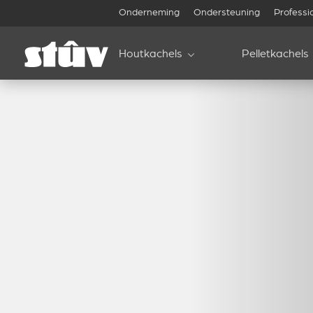
Onderneming
Ondersteuning
Professi
Houtkachels
Pelletkachels