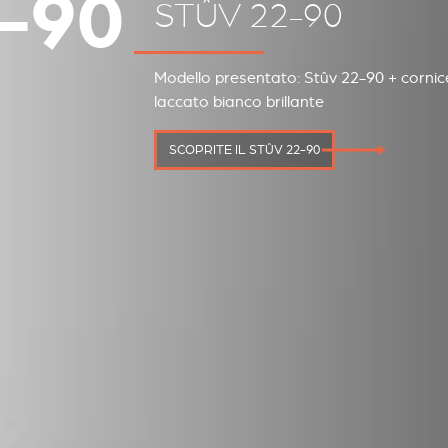
-90
STÛV 22-90
Modello presentato: Stûv 22-90 + cornic
laccato bianco brillante
SCOPRITE IL STÛV 22-90