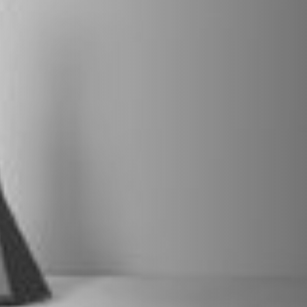
VERKLEIDUNGEN UND ZUBEHÖRTEILE FÛR STÜV
22