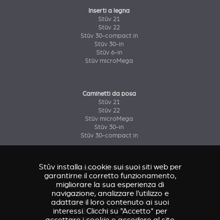
Inserti a legna
Stûv 21
Stûv 22
Stûv 30-compact in
Stûv 30-in
Stûv 6-in
Stûv microMega
Caminetti da posa
Stûv 21
Stûv 22
Stûv microMega
Stûv 30-in
Stûv 30-compact in
Stûv installa i cookie sui suoi siti web per
Accessori & rivestimenti
garantirne il corretto funzionamento,
Accessorio Stûv 16
migliorare la sua esperienza di
Accessori & rivestimenti Stûv 21
navigazione, analizzare l'utilizzo e
Accessori & rivestimenti Stûv 22
adattare il loro contenuto ai suoi
Accessorio Stûv microMega
Accessorio Stûv 30
interessi. Clicchi su "Accetto" per
Accessorio Stûv 30-compact