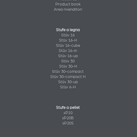
Product book
Area rivenditori
Stufe a legna
Stûv 16
Stûv 16-H
Stûv 16-cube
Stûv 16-in
Stûv 16-up
Stûv 30
Stûv 30-H
Stûv 30-compact
Stûv 30-compact H
Stûv 30-up
Stûv 6-H
Stufe a pellet
sP10
sP20B
sP20S