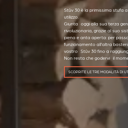
Stûv 30 è la primissima stufa a
utilizzo.
Giunta oggi alla sua terza gen
rivoluzionaria, grazie al suo si
piena e anta aperta: per pass
funzionamento all'altra baster
vostro Stûv 30 fino a raggiung
Non resta che godervi il mom
SCOPRITE LE TRE MODALITÀ DI U