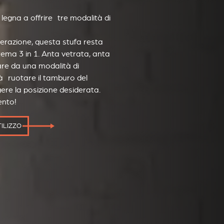
 legna a offrire tre modalità di
erazione, questa stufa resta
stema 3 in 1. Anta vetrata, anta
are da una modalità di
à ruotare il tamburo del
ere la posizione desiderata.
ento!
TILIZZO