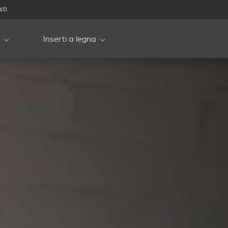
sti
Inserti a legna