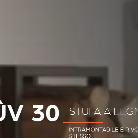
ÛV 30
STUFA A LEG
INTRAMONTABILE E RIV
STESSO.