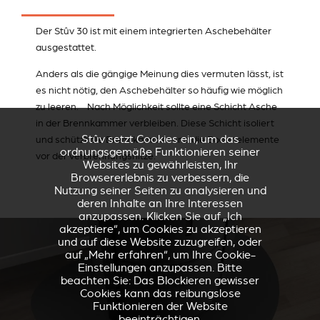
Der Stûv 30 ist mit einem integrierten Aschebehälter
ausgestattet.
Anders als die gängige Meinung dies vermuten lässt, ist
es nicht nötig, den Aschebehälter so häufig wie möglich
zu leeren. Nach Möglichkeit sollte eine Schicht Asche
in der Brennkammer verbleiben. Diese Schicht isoliert
Stûv setzt Cookies ein, um das
und schützt die Brennkammer und die Bodenelemente
ordnungsgemäße Funktionieren seiner
vor der Verbrennungshitze.
Websites zu gewährleisten, Ihr
Browsererlebnis zu verbessern, die
Nutzung seiner Seiten zu analysieren und
deren Inhalte an Ihre Interessen
anzupassen. Klicken Sie auf „Ich
akzeptiere“, um Cookies zu akzeptieren
und auf diese Website zuzugreifen, oder
auf „Mehr erfahren“, um Ihre Cookie-
Einstellungen anzupassen. Bitte
beachten Sie: Das Blockieren gewisser
Cookies kann das reibungslose
Funktionieren der Website
beeinträchtigen.