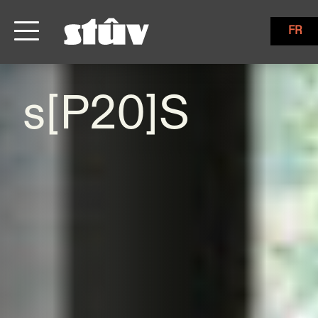
FR
s[P20]S