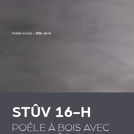
Poêles à bois
>
Stûv 16-H
STÛV 16-H
POÊLE À BOIS AVEC