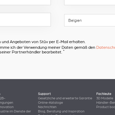
 und Angeboten von Stûv per E-Mail erhalten.
timme ich der Verwendung meiner Daten gemäß den
Datensch
*
seiner Partnerhändler bearbeitet.
n
Support
Fachleute
B2B-
Gesetzliche und erweiterte Garantie
3D Modelle
ingungen
Online-Kataloge
Händler-Ber
nnovation
Nachrichten
Product bo
dustrie im Dienste der
Blog, Beratung und Inspiration