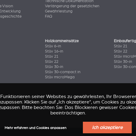
Technische Dokumentation
e Vision
Verlängerung der gesetzlichen
Entwicklung
Gewährleistung
sgeschichte
FAQ
Holzkamineinsätze
Einbauferti
Stûv 6-in
Stûv 21
Stûv 16-in
Stûv 22
Stûv 21
Stûv micro
Stûv 22
Stûv 30-in
Stûv 30-in
Stûv 30-com
Stûv 30-compact in
Stûv microMega
nktionieren seiner Websites zu gewährleisten, Ihr Browsererl
zupassen. Klicken Sie auf „Ich akzeptiere“, um Cookies zu akz
ng der Zukunft
(Stûv 22)
zupassen. Bitte beachten Sie: Das Blockieren gewisser Cookie
aus in Nîmes
(sP10)
beeinträchtigen.
Ich akzeptiere
Mehr erfahren und Cookies anpassen