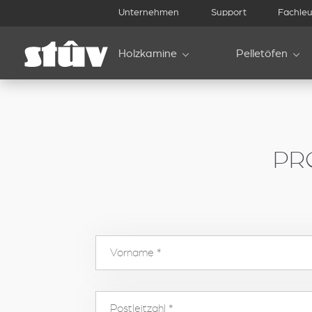
inbound
Unternehmen
Support
Fachleu
Holzkamine
Pelletöfen
PR