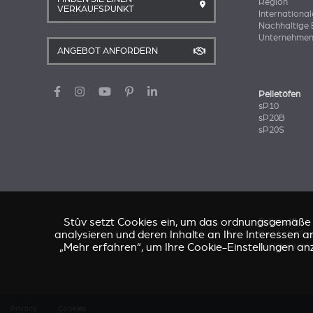
Region
VERKAUFSPUNKT
International
Nachhaltige 
Unternehmen
ANGEBOT ANFORDERN
Pelletöfen
sP10
sP20B
sP20S
Stûv setzt Cookies ein, um das ordnungsgemäße Fu
Fallstudie
analysieren und deren Inhalte an Ihre Interessen an
Die Verheißu
„Mehr erfahren“, um Ihre Cookie-Einstellungen an
Architektenh
Privacy
Cookies