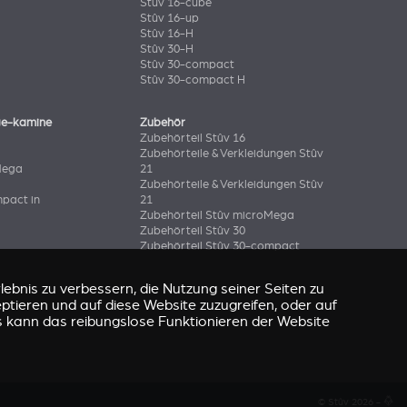
Stûv 16-cube
Stûv 16-up
Stûv 16-H
Stûv 30-H
Stûv 30-compact
Stûv 30-compact H
ge-kamine
Zubehör
Zubehörteil Stûv 16
Zubehörteile & Verkleidungen Stûv
Mega
21
Zubehörteile & Verkleidungen Stûv
pact in
21
Zubehörteil Stûv microMega
Zubehörteil Stûv 30
Zubehörteil Stûv 30-compact
ebnis zu verbessern, die Nutzung seiner Seiten zu
eptieren und auf diese Website zuzugreifen, oder auf
s kann das reibungslose Funktionieren der Website
© Stûv 2026 -
a