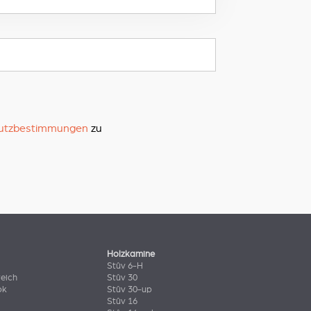
utzbestimmungen
zu
Holzkamine
Stûv 6-H
eich
Stûv 30
ok
Stûv 30-up
Stûv 16