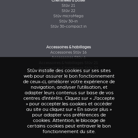
Cheminées à poser
Stûv 21
Stûv 22
Stûv microMega
Stûv 30-in
Stûv 30-compact in
Accessoires & habillages
Accessoires Stûv 16
Accessoires Stûv 6
Accessoires & habillages Stûv 21
Accessoires & habillages Stûv 22
Stûv installe des cookies sur ses sites
Accessoires Stûv microMega
web pour assurer le bon fonctionnement
Accessoires Stûv 30
de ceux-ci, améliorer votre expérience de
Accessoires Stûv 30-compact
navigation, analyser l’utilisation, et
adapter leurs contenus sur base de vos
centres d’intérêts. Cliquez sur « J’accepte
» pour accepter les cookies et accéder
Étude de cas
au site ou cliquez sur « En savoir plus »
Caresse d'Avenir
(Stûv 22)
pour adapter vos préférences de
Maison Astronef
(Stûv 21)
cookies. Attention, le blocage de
Chalet Pics-Bois
(Stûv 30 compact)
certains cookies peut entraver le bon
Maison d’architectes à Nîmes
(sP10)
fonctionnement du site.