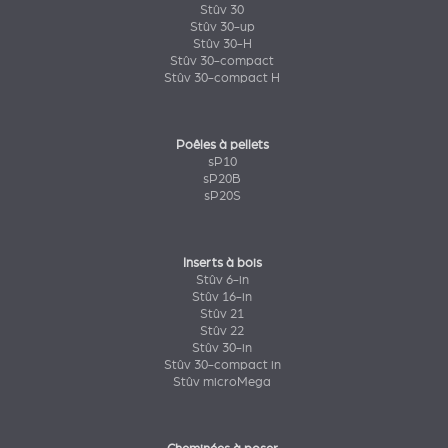
Stûv 30
Stûv 30-up
Stûv 30-H
Stûv 30-compact
Stûv 30-compact H
Poêles à pellets
sP10
sP20B
sP20S
Inserts à bois
Stûv 6-in
Stûv 16-in
Stûv 21
Stûv 22
Stûv 30-in
Stûv 30-compact in
Stûv microMega