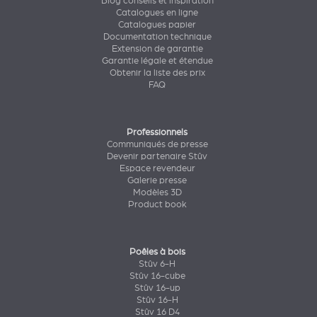
Blog conseils et inspiration
Catalogues en ligne
Catalogues papier
Documentation technique
Extension de garantie
Garantie légale et étendue
Obtenir la liste des prix
FAQ
Professionnels
Communiqués de presse
Devenir partenaire Stûv
Espace revendeur
Galerie presse
Modèles 3D
Product book
Poêles à bois
Stûv 6-H
Stûv 16-cube
Stûv 16-up
Stûv 16-H
Stûv 16 D4