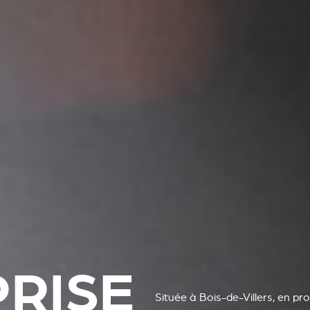
PRISE
Située à Bois-de-Villers, en pr