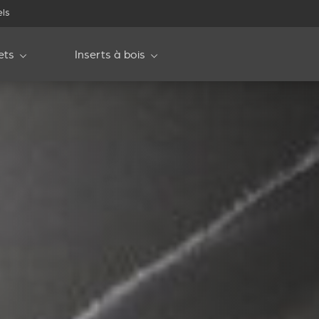
els
ets
Inserts à bois