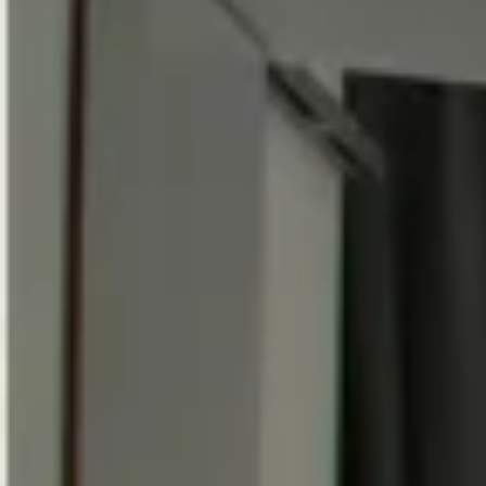
STÛV 21-125 DF