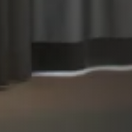
STÛV 21 CLADDINGS AND ACCESSORIES