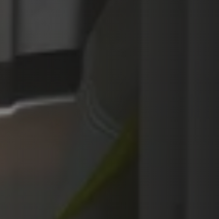
VERKLEIDUNGEN UND ZUBERHÖRTEIL FÜR STÛV
21