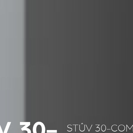
V 30-
STÛV 30-CO