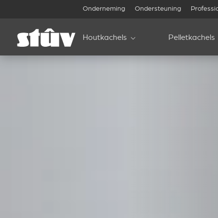
Onderneming
Ondersteuning
Professi
Houtkachels
Pelletkachels