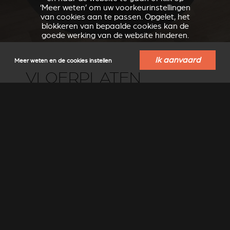
‘Meer weten’ om uw voorkeurinstellingen
van cookies aan te passen. Opgelet, het
blokkeren van bepaalde cookies kan de
goede werking van de website hinderen.
Ik aanvaard
Meer weten en de cookies instellen
VLOERPLATEN
Om de vloerbekleding te beschermen, ontwikkelde Stûv
speciaal voor de Stûv 30 een reeks vloerplaten.
Er zijn twee formaten verkrijgbaar: rond of ovaal. De
platen zijn verkrijgbaar in grijs staal StûvGrey.