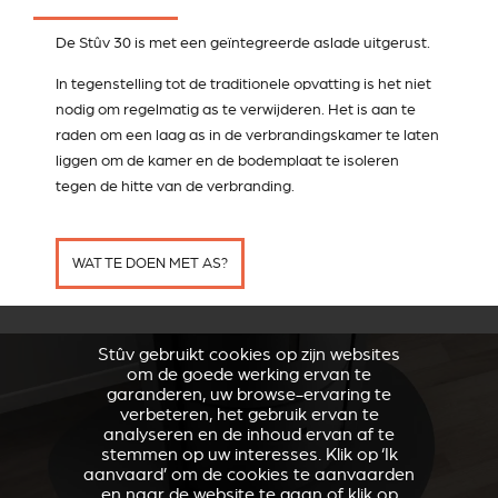
De Stûv 30 is met een geïntegreerde aslade uitgerust.
In tegenstelling tot de traditionele opvatting is het niet
nodig om regelmatig as te verwijderen. Het is aan te
raden om een laag as in de verbrandingskamer te laten
liggen om de kamer en de bodemplaat te isoleren
tegen de hitte van de verbranding.
WAT TE DOEN MET AS?
Stûv gebruikt cookies op zijn websites
om de goede werking ervan te
garanderen, uw browse-ervaring te
verbeteren, het gebruik ervan te
analyseren en de inhoud ervan af te
stemmen op uw interesses. Klik op ‘Ik
aanvaard’ om de cookies te aanvaarden
en naar de website te gaan of klik op