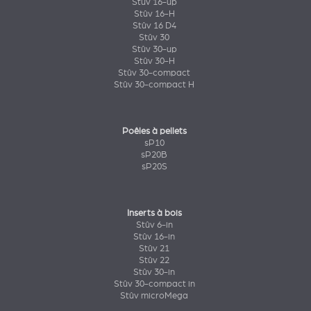
Stûv 16-up
Stûv 16-H
Stûv 16 D4
Stûv 30
Stûv 30-up
Stûv 30-H
Stûv 30-compact
Stûv 30-compact H
Poêles à pellets
sP10
sP20B
sP20S
Inserts à bois
Stûv 6-in
Stûv 16-in
Stûv 21
Stûv 22
Stûv 30-in
Stûv 30-compact in
Stûv microMega