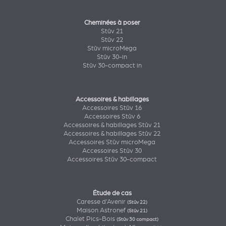
Cheminées à poser
Stûv 21
Stûv 22
Stûv microMega
Stûv 30-in
Stûv 30-compact in
Accessoires & habillages
Accessoires Stûv 16
Accessoires Stûv 6
Accessoires & habillages Stûv 21
Accessoires & habillages Stûv 22
Accessoires Stûv microMega
Accessoires Stûv 30
Accessoires Stûv 30-compact
Étude de cas
Caresse d'Avenir
(Stûv 22)
Maison Astronef
(Stûv 21)
Chalet Pics-Bois
(Stûv 30 compact)