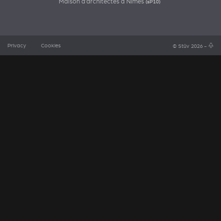
Maison d’architectes à Nîmes
(sP10)
Privacy
Cookies
© Stûv 2026 -
a