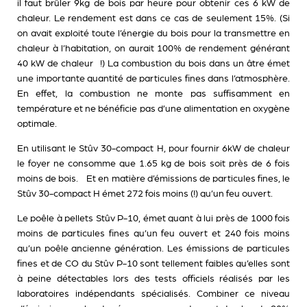
il faut brûler 9kg de bois par heure pour obtenir ces 6 kW de
chaleur. Le rendement est dans ce cas de seulement 15%. (Si
on avait exploité toute l’énergie du bois pour la transmettre en
chaleur à l’habitation, on aurait 100% de rendement générant
40 kW de chaleur !) La combustion du bois dans un âtre émet
une importante quantité de particules fines dans l’atmosphère.
En effet, la combustion ne monte pas suffisamment en
température et ne bénéficie pas d’une alimentation en oxygène
optimale.
En utilisant le Stûv 30-compact H, pour fournir 6kW de chaleur
le foyer ne consomme que 1.65 kg de bois soit près de 6 fois
moins de bois. Et en matière d’émissions de particules fines, le
Stûv 30-compact H émet 272 fois moins (!) qu’un feu ouvert.
Le poêle à pellets Stûv P-10, émet quant à lui près de 1000 fois
moins de particules fines qu’un feu ouvert et 240 fois moins
qu’un poêle ancienne génération. Les émissions de particules
fines et de CO du Stûv P-10 sont tellement faibles qu’elles sont
à peine détectables lors des tests officiels réalisés par les
laboratoires indépendants spécialisés. Combiner ce niveau