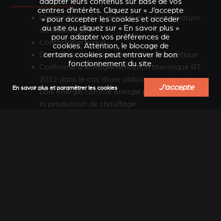
adapter leurs contenus sur base de vos
centres d’intérêts. Cliquez sur « J’accepte
Optimisation de la gestion de la température
» pour accepter les cookies et accéder
au site ou cliquez sur « En savoir plus »
du chauffage
pour adapter vos préférences de
Confort thermique
cookies. Attention, le blocage de
Diminution de la consommation énergétique
certains cookies peut entraver le bon
fonctionnement du site.
Conforme à la Réglementation thermique RT
2012 dans le cas d’une utilisation locale du
J'accepte
En savoir plus et paramétrer les cookies
bois énergie comme énergie principale pour
la production de chauffage
Uniquement disponible en France
DÉCLARATION DE COMPATIBILITÉ