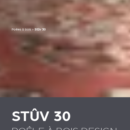
Poêles à bois
>
Stûv 30
STÛV 30