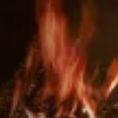
ACCESSORIES AND
BEKLEDINGEN EN
CLADDINGS FOR STÛV
ACCESSOIRES VOOR
22
STÛV 22