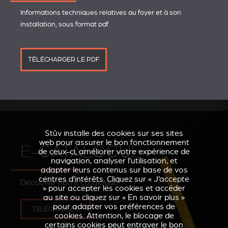
Informations techniques relatives au foyer et à son
installation, sous format pdf
TÉLÉCHARGER LE PDF
Stûv installe des cookies sur ses sites
web pour assurer le bon fonctionnement
E-CATALOGUE
de ceux-ci, améliorer votre expérience de
navigation, analyser l’utilisation, et
adapter leurs contenus sur base de vos
centres d’intérêts. Cliquez sur « J’accepte
Découvrir notre catalogue
» pour accepter les cookies et accéder
au site ou cliquez sur « En savoir plus »
pour adapter vos préférences de
TÉLÉCHARGER
cookies. Attention, le blocage de
certains cookies peut entraver le bon