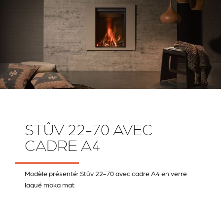
STÛV 22-70 AVEC
CADRE A4
Modèle présenté: Stûv 22-70 avec cadre A4 en verre
laqué moka mat
RIVESTIMENTI E
VERKLEIDUNGEN UND
ACCESSORI PER STÛV
ZUBEHÖRTEILE FÛR
22
STÜV 22