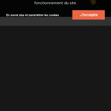
fonctionnement du site.
J'accepte
En savoir plus et paramétrer les cookies
TROUVER UN
REVENDEUR
Trouvez un revendeur-installateur Stûv
près de chez vous
Sélectionner un lieu
▼