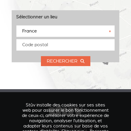
Sélectionner un lieu
▼
RECHERCHER
Stûv installe des cookies sur ses sites
web pour assurer le bon fonctionnement
de ceux-ci, améliorer votre expérience de
navigation, analyser l’utilisation, et
adapter leurs contenus sur base de vos
TROUVER UN REVENDEUR