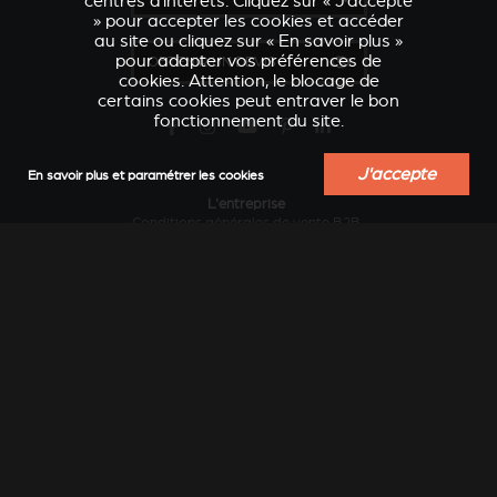
centres d’intérêts. Cliquez sur « J’accepte
» pour accepter les cookies et accéder
au site ou cliquez sur « En savoir plus »
pour adapter vos préférences de
OBTENIR UN DEVIS
cookies. Attention, le blocage de
certains cookies peut entraver le bon
fonctionnement du site.
J'accepte
En savoir plus et paramétrer les cookies
VERKLEIDUNGEN UND
ACCESSOIRES POUR
L'entreprise
ZUBERHÖRTEIL FÜR
STÛV 21
Conditions générales de vente B2B
STÛV 21
Conditions générales d’achat
Contacter le fabricant
Design et innovation
Développement durable
Historique
Industrie locale au service des régions
Le chauffage au bois sans pollution...
Travailler chez Stûv
Vision internationale
Services
Actualités