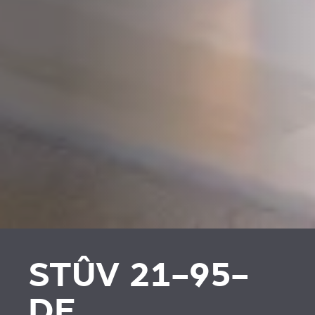
PLAATSKLARE
HABILLAGES ET
SCHOUWEN EN
ACCESSOIRES STÛV 21
ACCESSOIRES VOOR
STÛV 21
STÛV 21-95-
DF