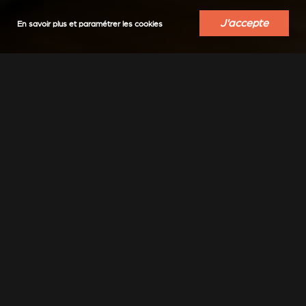
J'accepte
En savoir plus et paramétrer les cookies
VERKLEIDUNGEN UND
ACCESSOIRES POUR
ZUBERHÖRTEIL FÜR
STÛV 21
STÛV 21