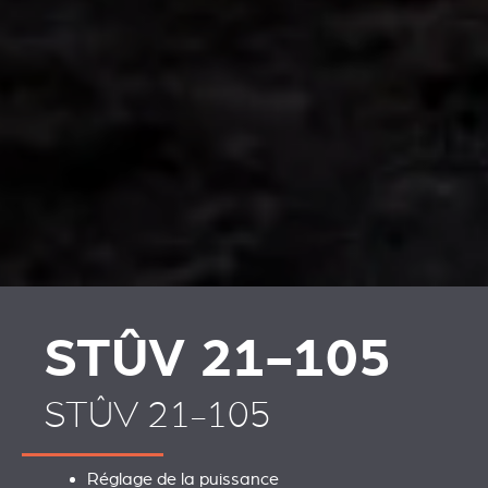
PLAATSKLARE
HABILLAGES ET
SCHOUWEN EN
ACCESSOIRES STÛV 21
ACCESSOIRES VOOR
STÛV 21
STÛV 21-105
STÛV 21-105
Réglage de la puissance