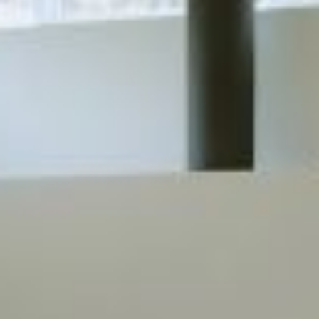
REVESTIMIENTOS Y
STÛV 21 CLADDINGS
ACCESORIOS STÛV 21
AND ACCESSORIES