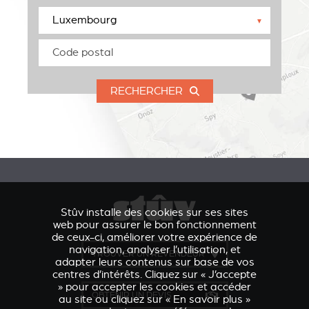
▼
RECHERCHER
Stûv installe des cookies sur ses sites
web pour assurer le bon fonctionnement
de ceux-ci, améliorer votre expérience de
navigation, analyser l’utilisation, et
TROUVER UN REVENDEUR
adapter leurs contenus sur base de vos
centres d’intérêts. Cliquez sur « J’accepte
» pour accepter les cookies et accéder
OBTENIR UN DEVIS
au site ou cliquez sur « En savoir plus »