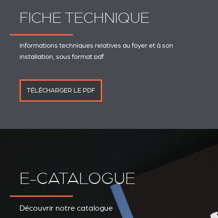
FICHE TECHNIQUE
Informations techniques relatives au foyer et à son
installation, sous format pdf
TÉLÉCHARGER LE PDF
E-CATALOGUE
Découvrir notre catalogue
REVESTIMIENTOS Y
STÛV 21 CLADDINGS
ACCESORIOS STÛV 21
AND ACCESSORIES