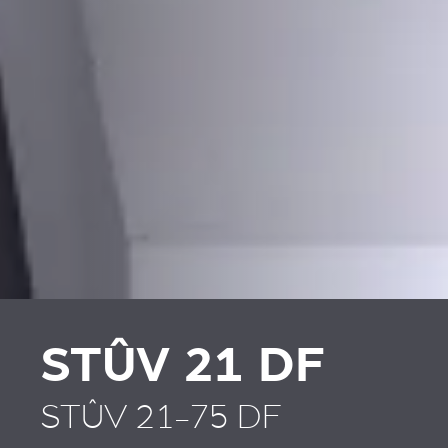
PLAATSKLARE
HABILLAGES ET
SCHOUWEN EN
ACCESSOIRES STÛV 21
ACCESSOIRES VOOR
STÛV 21
STÛV 21 DF
STÛV 21-75 DF