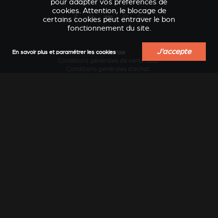
pour adapter vos préférences de
cookies. Attention, le blocage de
certains cookies peut entraver le bon
fonctionnement du site.
J'accepte
L'entreprise
En savoir plus et paramétrer les cookies
VERKLEIDUNGEN UND
Conditions générales de vente B2B
ACCESSOIRES POUR
ZUBERHÖRTEIL FÜR
Conditions générales d’achat
STÛV 21
STÛV 21
Contacter le fabricant
Design et innovation
Développement durable
Historique
Industrie locale au service des régions
Le chauffage au bois sans pollution...
Travailler chez Stûv
Vision internationale
Services
Actualités
Blog conseils et inspiration
Catalogues en ligne
Catalogues papier
Documentation technique
Extension de garantie