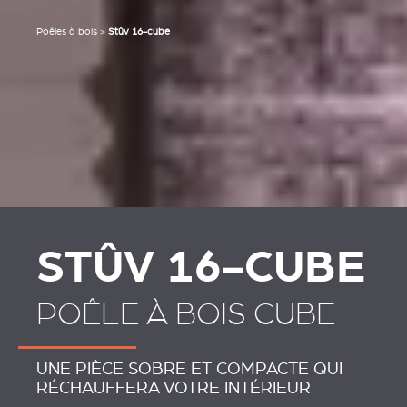
Poêles à bois
>
Stûv 16-cube
STÛV 16‑CUBE
POÊLE À BOIS CUBE
UNE PIÈCE SOBRE ET COMPACTE QUI
RÉCHAUFFERA VOTRE INTÉRIEUR