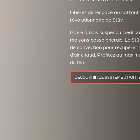
Libérez de l’espace au sol tout
révolutionnaire de Stûv.
Poêle à bois suspendu idéal p
maisons basse énergie. Le Stû
de convection pour récupérer 
d'air chaud. Profitez au maxim
du feu !
DÉCOUVRIR LE SYSTÈME 3 PORT