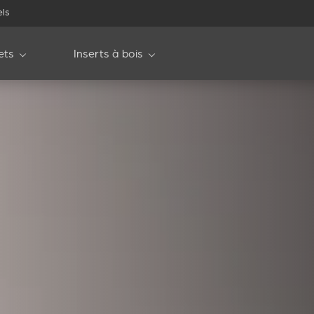
els
ets
Inserts à bois