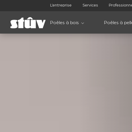
L’entreprise
Services
Professionn
Poêles à bois
Poêles à pell