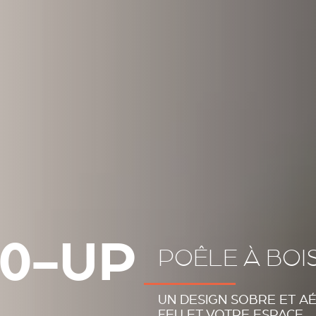
30-UP
POÊLE À BOI
UN DESIGN SOBRE ET A
FEU ET VOTRE ESPACE.