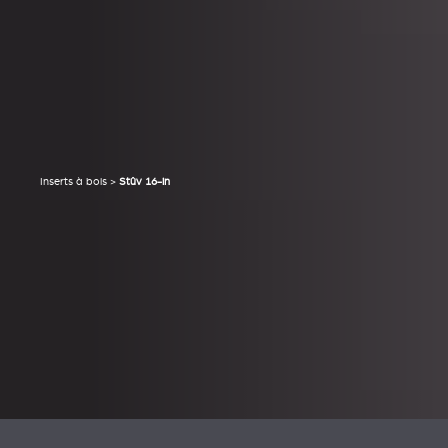
Inserts à bois
>
Stûv 16-in