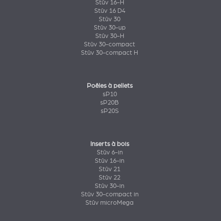
Stûv 16-H
Stûv 16 D4
Stûv 30
Stûv 30-up
Stûv 30-H
Stûv 30-compact
Stûv 30-compact H
Poêles à pellets
sP10
sP20B
sP20S
Inserts à bois
Stûv 6-in
Stûv 16-in
Stûv 21
Stûv 22
Stûv 30-in
Stûv 30-compact in
Stûv microMega