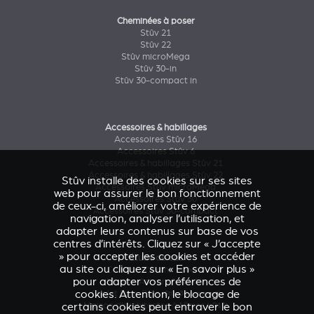
Cheminées à poser
Stûv 21
Stûv 22
Stûv microMega
Stûv 30-in
Stûv 30-compact in
Accessoires & habillages
Accessoires Stûv 16
Accessoires Stûv 6
Accessoires & habillages Stûv 21
Accessoires & habillages Stûv 22
Stûv installe des cookies sur ses sites
Accessoires Stûv microMega
web pour assurer le bon fonctionnement
Accessoires Stûv 30
de ceux-ci, améliorer votre expérience de
Accessoires Stûv 30-compact
navigation, analyser l’utilisation, et
adapter leurs contenus sur base de vos
centres d’intérêts. Cliquez sur « J’accepte
» pour accepter les cookies et accéder
Étude de cas
au site ou cliquez sur « En savoir plus »
Caresse d'Avenir
(Stûv 22)
pour adapter vos préférences de
Maison Astronef
(Stûv 21)
cookies. Attention, le blocage de
Chalet Pics-Bois
(Stûv 30 compact)
Maison d’architectes à Nîmes
certains cookies peut entraver le bon
(sP10)