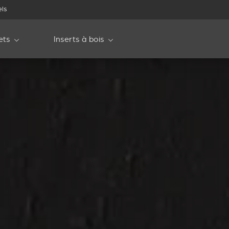
els
ets
Inserts à bois