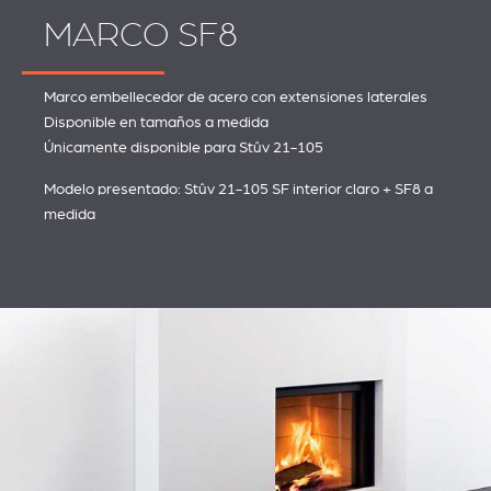
MARCO SF8
REVESTIMIENTOS Y
STÛV 21 CLADDINGS
ACCESORIOS STÛV 21
AND ACCESSORIES
Marco embellecedor de acero con extensiones laterales
Disponible en tamaños a medida
Únicamente disponible para Stûv 21-105
Modelo presentado: Stûv 21-105 SF interior claro + SF8 a
medida