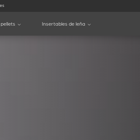
les
pellets
Insertables de leña