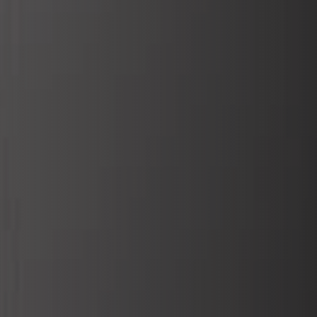
VERKLEIDUNGEN UND ZUBEHÖRTEILE FÛR STÜV
22