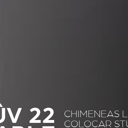
ÛV 22
CHIMENEAS L
COLOCAR ST