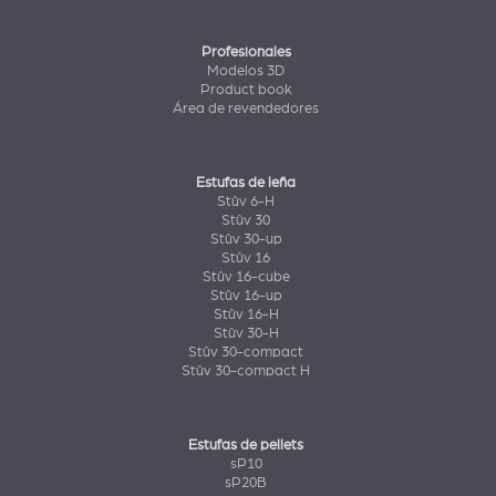
Profesionales
Modelos 3D
Product book
Área de revendedores
Estufas de leña
Stûv 6-H
Stûv 30
Stûv 30-up
Stûv 16
Stûv 16-cube
Stûv 16-up
Stûv 16-H
Stûv 30-H
Stûv 30-compact
Stûv 30-compact H
Estufas de pellets
sP10
sP20B