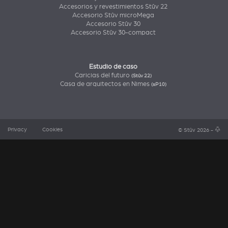
Accesorios y revestimientos Stûv 22
Accesorio Stûv microMega
Accesorio Stûv 30
Accesorio Stûv 30-compact
Estudio de caso
Caricias del futuro
(Stûv 22)
Casa de arquitectos en Nimes
(sP10)
Privacy
Cookies
© Stûv 2026 -
a