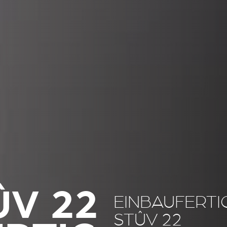
ÛV 22
EINBAUFERTI
STÛV 22