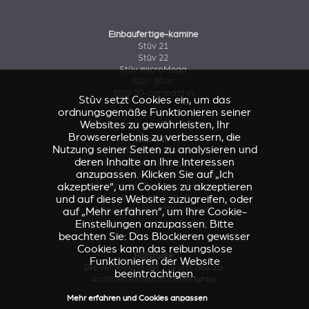
Einbaufertige-kamine
Stûv 21
Stûv 22
Stûv microMega
Stûv 30-in
Stûv 30-compact in
Stûv setzt Cookies ein, um das
ordnungsgemäße Funktionieren seiner
Websites zu gewährleisten, Ihr
Browsererlebnis zu verbessern, die
Zubehör
Nutzung seiner Seiten zu analysieren und
Zubehörteil Stûv 16
deren Inhalte an Ihre Interessen
Zubehörteile & Verkleidungen Stûv 21
anzupassen. Klicken Sie auf „Ich
Zubehörteile & Verkleidungen Stûv 21
akzeptiere“, um Cookies zu akzeptieren
Zubehörteil Stûv microMega
und auf diese Website zuzugreifen, oder
Zubehörteil Stûv 30
Zubehörteil Stûv 30-compact
auf „Mehr erfahren“, um Ihre Cookie-
Einstellungen anzupassen. Bitte
beachten Sie: Das Blockieren gewisser
Cookies kann das reibungslose
Fallstudie
Funktionieren der Website
Die Verheißung der Zukunft
(Stûv 22)
beeinträchtigen.
Architektenhaus in Nîmes
(sP10)
Mehr erfahren und Cookies anpassen