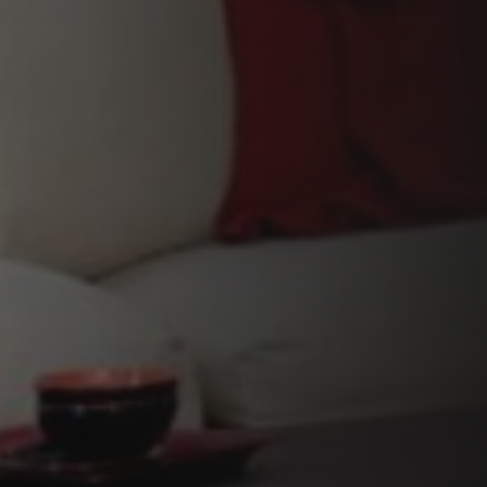
VERKLEIDUNGEN UND ZUBERHÖRTEIL FÜR STÛV
21