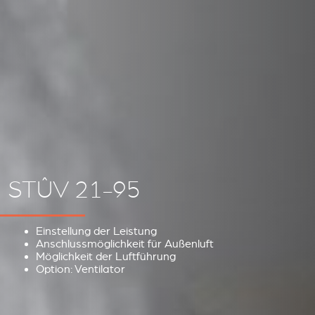
STÛV 21-95
Einstellung der Leistung
Anschlussmöglichkeit für Außenluft
Möglichkeit der Luftführung
Option: Ventilator