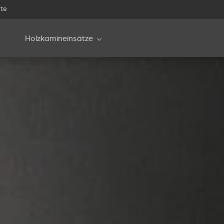
te
Holzkamineinsätze