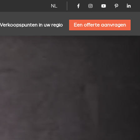
NL
Verkoopspunten in uw regio
Een offerte aanvragen