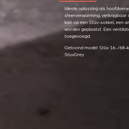
Ideale oplossing als hoofdverw
sfeerverwarming, verkrijgbaar 
kan op een Stûv-sokkel, een a
worden geplaatst. Een ventilat
toegevoegd.
Getoond model: Stûv 16-/68-k
StuvGrey