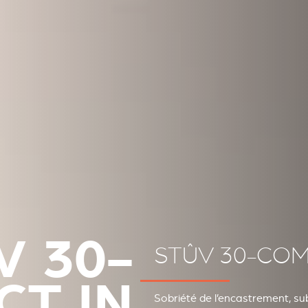
V 30-
STÛV 30-COM
T IN
Sobriété de l’encastrement, sub