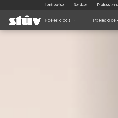
L’entreprise
Services
Professionn
Poêles à bois
Poêles à pell