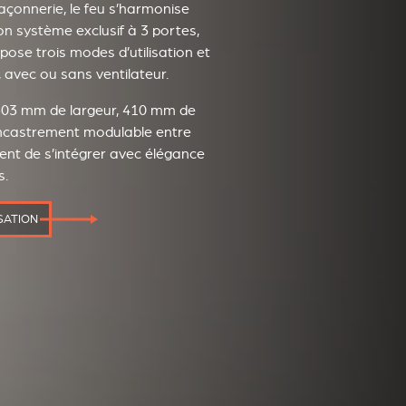
açonnerie, le feu s’harmonise
on système exclusif à 3 portes,
pose trois modes d’utilisation et
d, avec ou sans ventilateur.
503 mm de largeur, 410 mm de
encastrement modulable entre
ent de s’intégrer avec élégance
s.
SATION