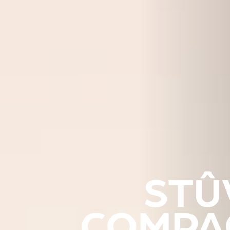
STÛ
COMPAC