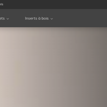
els
ets
Inserts à bois