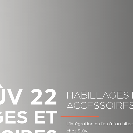
ÛV 22
HABILLAGES 
ACCESSOIRE
GES ET
L'intégration du feu à l'archit
chez Stûv.