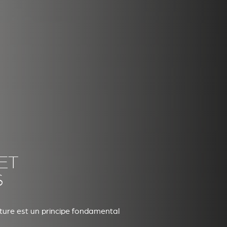
ET
S
ecture est un principe fondamental