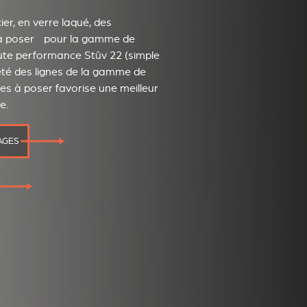
er, en verre laqué, des
 à poser pour la gamme de
ute performance Stûv 22 (simple
été des lignes de la gamme de
s à poser favorise une meilleur
e.
AGES