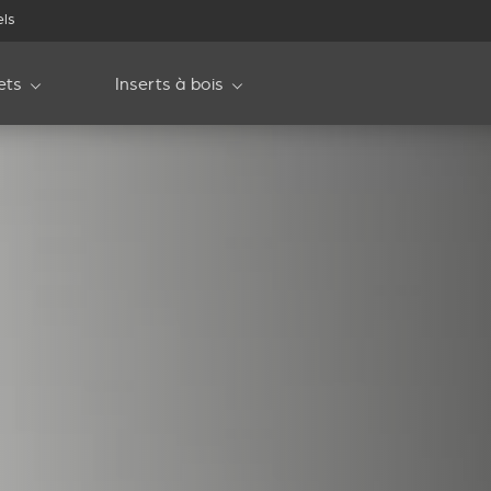
els
ets
Inserts à bois