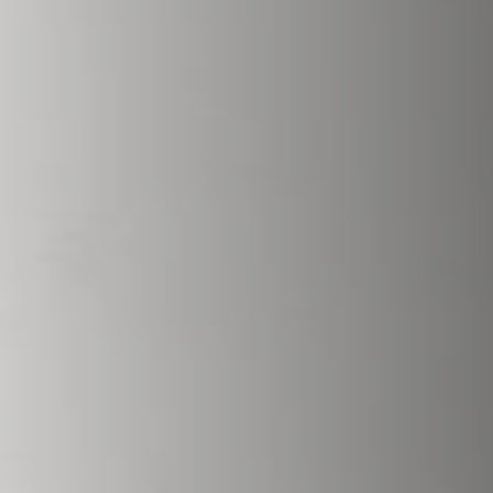
VERKLEIDUNGEN UND ZUBEHÖRTEILE FÛR STÜV
22