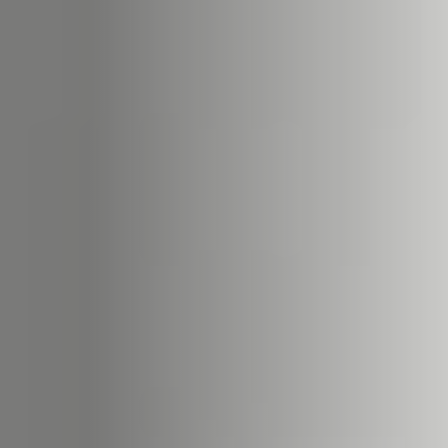
22
STÛV 22