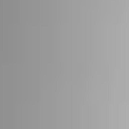
22
STÜV 22