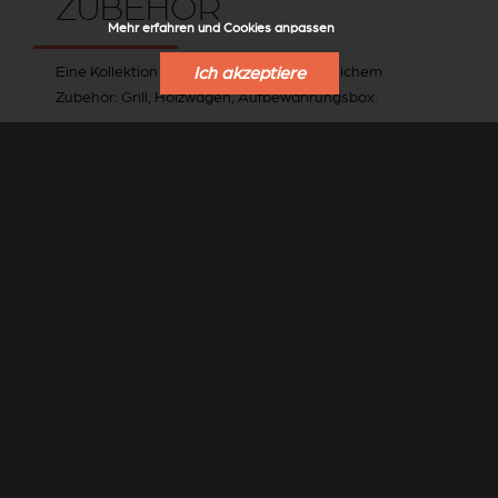
ZUBEHÖR
Mehr erfahren und Cookies anpassen
Eine Kollektion mit praktischem und nützlichem
Ich akzeptiere
Zubehör: Grill, Holzwagen, Aufbewahrungsbox.
DAS GESAMTE ZUBEHÖR VON STÛV ANSEHEN