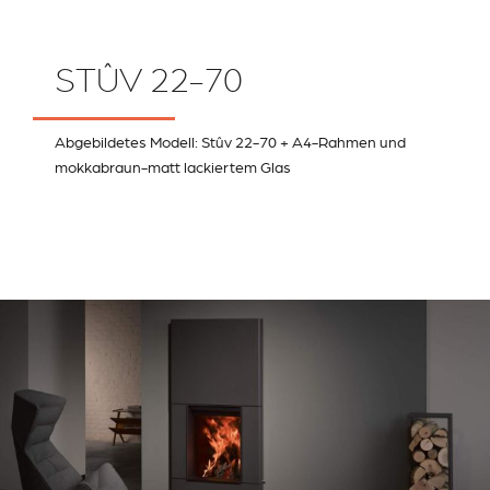
STÛV 22-70
Abgebildetes Modell: Stûv 22-70 + A4-Rahmen und
mokkabraun-matt lackiertem Glas
RIVESTIMENTI E
VERKLEIDUNGEN UND
ACCESSORI PER STÛV
ZUBEHÖRTEILE FÛR
22
STÜV 22