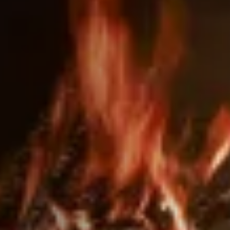
ACCESSORIES AND
BEKLEDINGEN EN
CLADDINGS FOR STÛV
ACCESSOIRES VOOR
22
STÛV 22