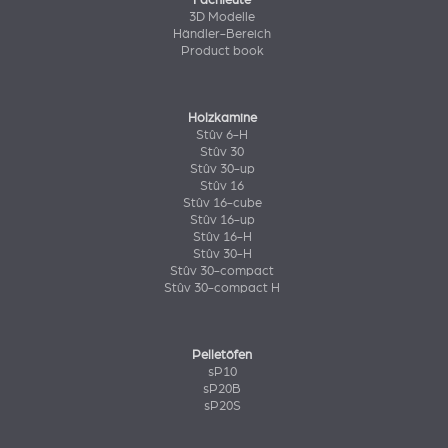
Fachleute
3D Modelle
Händler-Bereich
Product book
Holzkamine
Stûv 6-H
Stûv 30
Stûv 30-up
Stûv 16
Stûv 16-cube
Stûv 16-up
Stûv 16-H
Stûv 30-H
Stûv 30-compact
Stûv 30-compact H
Pelletöfen
sP10
sP20B
sP20S