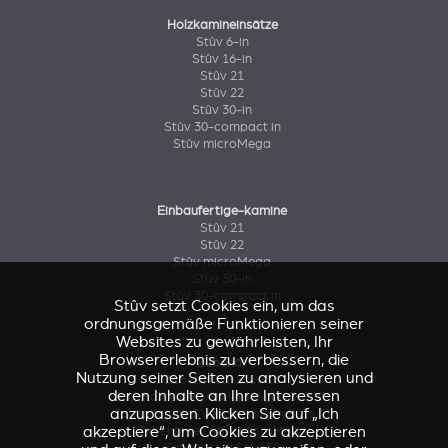
Holzkamineinsätze
Stûv 6-in
Stûv 16-in
Stûv 21
Stûv 22
Stûv 30-in
Stûv 30-compact in
Stûv microMega
Einbaufertige-kamine
Stûv 21
Stûv 22
Stûv microMega
Stûv 30-in
Stûv 30-compact in
Stûv setzt Cookies ein, um das
ordnungsgemäße Funktionieren seiner
Websites zu gewährleisten, Ihr
Browsererlebnis zu verbessern, die
Zubehör
Nutzung seiner Seiten zu analysieren und
Zubehörteil Stûv 16
deren Inhalte an Ihre Interessen
Zubehörteile & Verkleidungen Stûv 21
anzupassen. Klicken Sie auf „Ich
Zubehörteile & Verkleidungen Stûv 21
akzeptiere“, um Cookies zu akzeptieren
Zubehörteil Stûv microMega