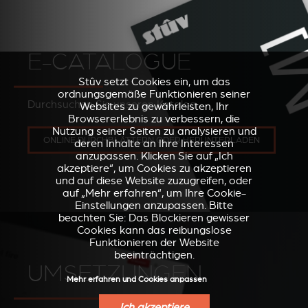
E-CATALOGUE
Stûv setzt Cookies ein, um das
ordnungsgemäße Funktionieren seiner
Durchsuchen Sie unseren Katalog
Websites zu gewährleisten, Ihr
Browsererlebnis zu verbessern, die
Nutzung seiner Seiten zu analysieren und
ONLINE DURCHBLÄTTERN ODER HERUNTERLADEN
deren Inhalte an Ihre Interessen
anzupassen. Klicken Sie auf „Ich
akzeptiere“, um Cookies zu akzeptieren
und auf diese Website zuzugreifen, oder
auf „Mehr erfahren“, um Ihre Cookie-
Einstellungen anzupassen. Bitte
beachten Sie: Das Blockieren gewisser
Cookies kann das reibungslose
Funktionieren der Website
beeinträchtigen.
UMSETZUNGEN
Mehr erfahren und Cookies anpassen
Ich akzeptiere