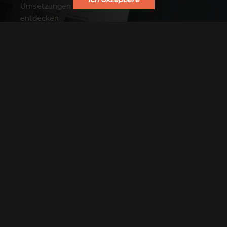
Umsetzungen von unseren Händlern
entdecken
SIEHE FHOTOS AUF PINTEREST
FINDEN SIE EINEN
VERKAUFSPUNKT
Finden Sie einen Stûv Händler in Ihrer Nähe